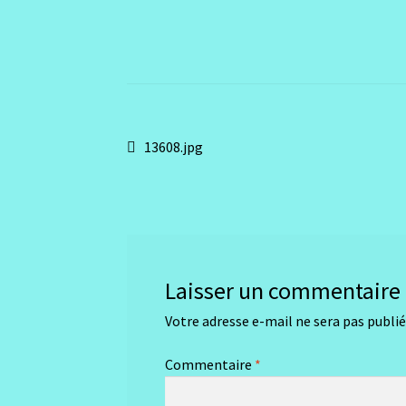
Navigation
Article
13608.jpg
précédent :
de
l’article
Laisser un commentaire
Votre adresse e-mail ne sera pas publié
Commentaire
*