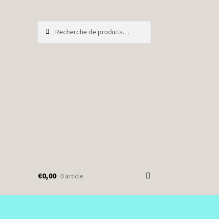
Recherche
Recherche
pour :
€
0,00
0 article