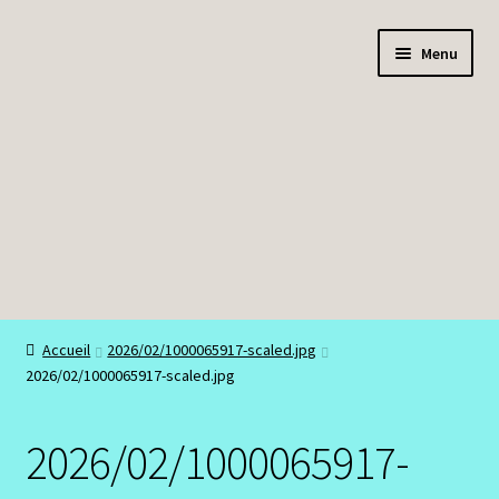
Aller
Aller
Menu
à
au
la
contenu
navigation
Boutique
Accueil
2026/02/1000065917-scaled.jpg
2026/02/1000065917-scaled.jpg
Bracelets
Colliers
2026/02/1000065917-
Mon compte