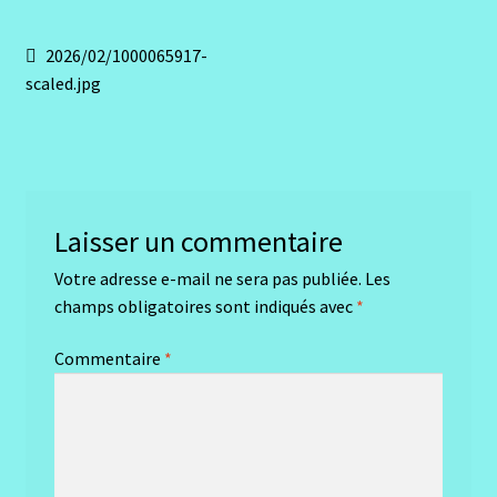
Navigation
Article
2026/02/1000065917-
précédent :
scaled.jpg
de
l’article
Laisser un commentaire
Votre adresse e-mail ne sera pas publiée.
Les
champs obligatoires sont indiqués avec
*
Commentaire
*