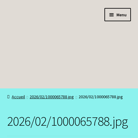
Aller
Aller
Menu
à
au
la
contenu
navigation
Boutique
Accueil
2026/02/1000065788.jpg
2026/02/1000065788.jpg
Bracelets
2026/02/1000065788.jpg
Colliers
Mon compte