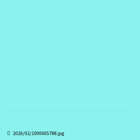
Contact
Navigation
Article
2026/02/1000065788.jpg