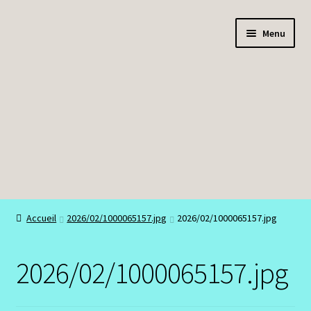
Aller
Aller
Menu
à
au
la
contenu
navigation
Boutique
Accueil
2026/02/1000065157.jpg
2026/02/1000065157.jpg
Bracelets
2026/02/1000065157.jpg
Colliers
Mon compte