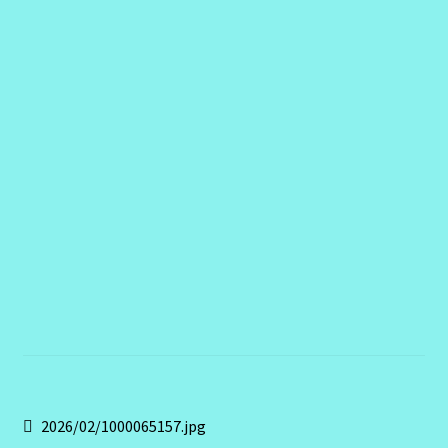
Contact
Navigation
Article
2026/02/1000065157.jpg