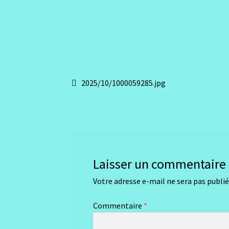
Navigation
Article
2025/10/1000059285.jpg
précédent :
de
l’article
Laisser un commentaire
Votre adresse e-mail ne sera pas publié
Commentaire
*