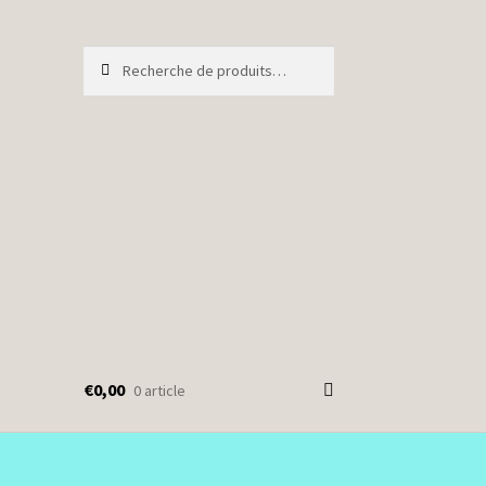
Recherche
Recherche
pour :
€
0,00
0 article