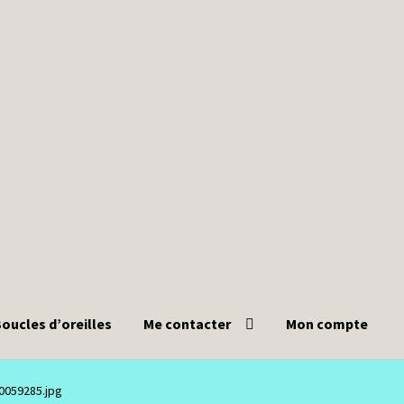
oucles d’oreilles
Me contacter
Mon compte
0059285.jpg