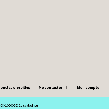
oucles d’oreilles
Me contacter
Mon compte
/08/1000056361-scaled.jpg