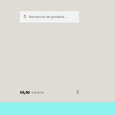
Recherche
Recherche
pour :
€
0,00
0 article