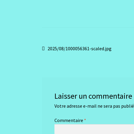
Navigation
Article
2025/08/1000056361-scaled.jpg
précédent :
de
l’article
Laisser un commentaire
Votre adresse e-mail ne sera pas publié
Commentaire
*