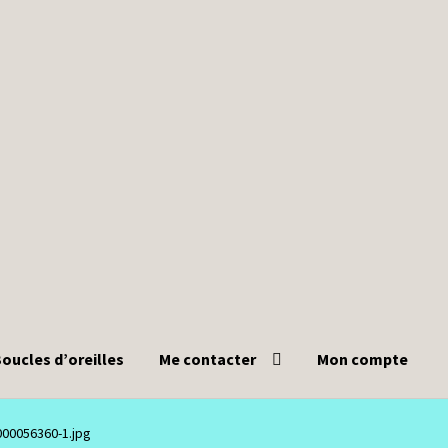
oucles d’oreilles
Me contacter
Mon compte
000056360-1.jpg