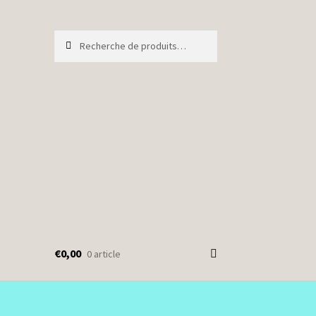
Recherche
Recherche
pour :
€
0,00
0 article