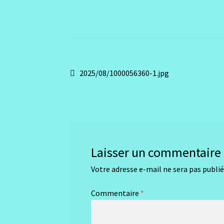
Navigation
Article
2025/08/1000056360-1.jpg
précédent :
de
l’article
Laisser un commentaire
Votre adresse e-mail ne sera pas publié
Commentaire
*