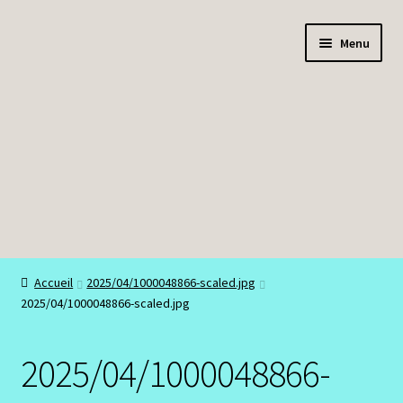
Aller
Aller
Menu
à
au
la
contenu
navigation
Boutique
Accueil
2025/04/1000048866-scaled.jpg
2025/04/1000048866-scaled.jpg
Bracelets
Colliers
2025/04/1000048866-
Mon compte