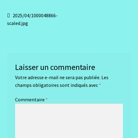
Navigation
Article
2025/04/1000048866-
précédent :
scaled.jpg
de
l’article
Laisser un commentaire
Votre adresse e-mail ne sera pas publiée.
Les
champs obligatoires sont indiqués avec
*
Commentaire
*