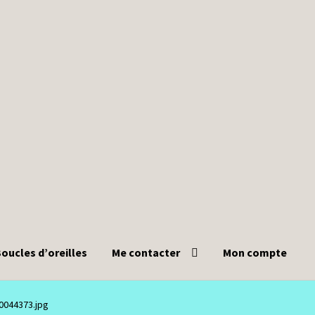
oucles d’oreilles
Me contacter
Mon compte
0044373.jpg