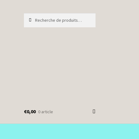
Recherche
Recherche
pour :
€
0,00
0 article