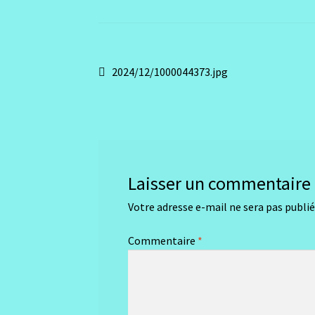
Navigation
Article
2024/12/1000044373.jpg
précédent :
de
l’article
Laisser un commentaire
Votre adresse e-mail ne sera pas publié
Commentaire
*