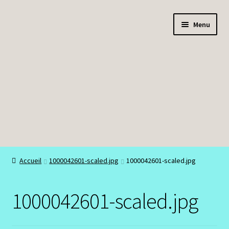
Aller
Aller
Menu
à
au
la
contenu
navigation
Boutique
Accueil
1000042601-scaled.jpg
1000042601-scaled.jpg
Bracelets
1000042601-scaled.jpg
Colliers
Mon compte