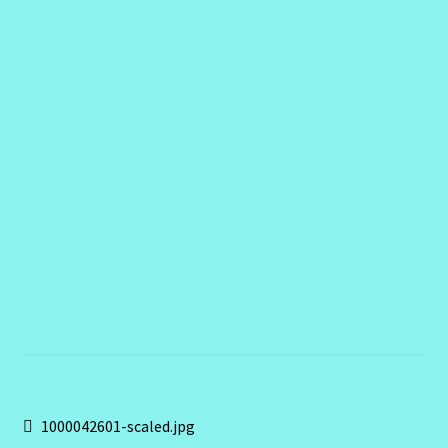
Contact
Navigation
Article
1000042601-scaled.jpg