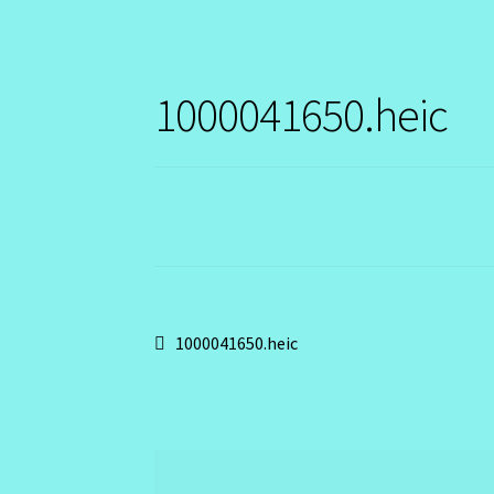
1000041650.heic
Navigation
Article
1000041650.heic
précédent :
de
l’article