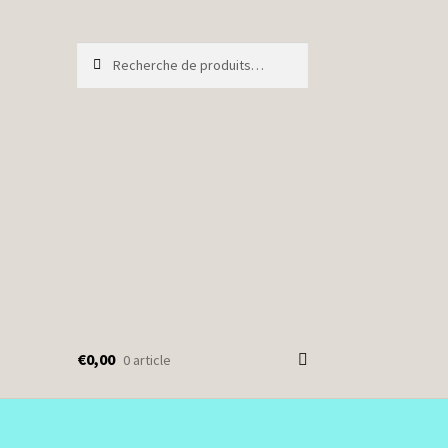
Recherche
Recherche
pour :
€
0,00
0 article