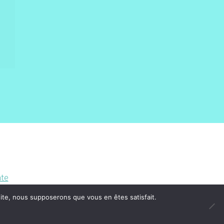
nte
 site, nous supposerons que vous en êtes satisfait.