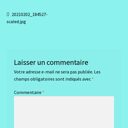
Navigation
Article
20210202_184527-
précédent :
scaled.jpg
de
l’article
Laisser un commentaire
Votre adresse e-mail ne sera pas publiée.
Les
champs obligatoires sont indiqués avec
*
Commentaire
*