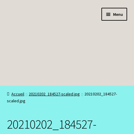
Aller
Aller
Menu
à
au
la
contenu
navigation
Boutique
Accueil
20210202_184527-scaled.jpg
20210202_184527-
scaled.jpg
Bracelets
Colliers
20210202_184527-
Mon compte